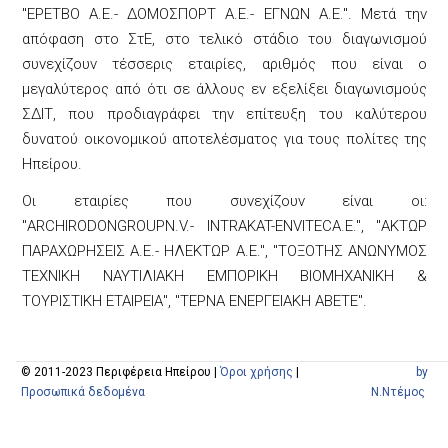
"ΕΡΕΤΒΟ Α.Ε.- ΔΟΜΟΣΠΟΡΤ Α.Ε.- ΕΓΝΩΝ Α.Ε.". Μετά την
απόφαση στο ΣτΕ, στο τελικό στάδιο του διαγωνισμού
συνεχίζουν τέσσερις εταιρίες, αριθμός που είναι ο
μεγαλύτερος από ότι σε άλλους εν εξελίξει διαγωνισμούς
ΣΔΙΤ, που προδιαγράφει την επίτευξη του καλύτερου
δυνατού οικονομικού αποτελέσματος για τους πολίτες της
Ηπείρου.
Οι εταιρίες που συνεχίζουν είναι οι:
"ARCHIRODONGROUPN.V.- INTRAKAT-ENVITECA.E.", "ΑΚΤΩΡ
ΠΑΡΑΧΩΡΗΣΕΙΣ Α.Ε.- ΗΛΕΚΤΩΡ Α.Ε.", "ΤΟΞΟΤΗΣ ΑΝΩΝΥΜΟΣ
ΤΕΧΝΙΚΗ ΝΑΥΤΙΛΙΑΚΗ ΕΜΠΟΡΙΚΗ ΒΙΟΜΗΧΑΝΙΚΗ &
ΤΟΥΡΙΣΤΙΚΗ ΕΤΑΙΡΕΙΑ", "ΤΕΡΝΑ ΕΝΕΡΓΕΙΑΚΗ ΑΒΕΤΕ".
© 2011-2023 Περιφέρεια Ηπείρου |
Όροι χρήσης
|
by
Προσωπικά δεδομένα
N.Ντέμος