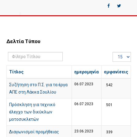
Δελτία Τύπου
Φίλτρο
Εμφάνιση
Τίτλου
#
Τίτλος
ημερομηνία
εμφανίσεις
06.07.2023
Συζήτηση στο Π.Σ. για τα έργα
542
ΑΠΕ στη Λάκκα Σουλίου
06.07.2023
Πρόσκληση για τεχνικό
501
έλεγχο των δικύκλων
μοτοσυκλετών
23.06.2023
Διαγωνισμοί προμήθειας
339