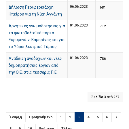
06.06.2023
Δήλωση Περιφερειάρχη
681
Ηπείρου για τη Νίκη Αγνάντη
01.06.2023
Αρνητικές γνωμοδοτήσεις για
712
τα φωτοβολταϊκά πάρκα
Ευρυμενών, Καμαρίνας και για
το Υδροηλεκτρικό Τύριας
01.06.2023
Ανάδειξη αναδόχων και νέες
786
δημοπρατήσεις έργων από
την Ο.Ε. στις τέσσερις Π.Ε.
Σελίδα 3 από 267
Έναρξη
Προηγούμενο
1
2
3
4
5
6
7
8
9
10
Επόμενο
Τέλος