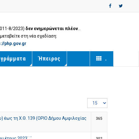
2011-8/2023)
δεν ενημερώνεται πλέον
...
εταβείτε στη νέα σχεδίαση:
s://php.gov.gr
ογράμματα
Ήπειρος
.
Εμφάνιση
#
υ) έως τη Χ.Θ. 139 (ΟΡΙΟ Δήμου Αμφιλοχίας
365
 έτους 2023΄ ΄΄
302