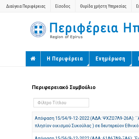
Διαύγεια Περιφέρειας
Είσοδος
Θυρίδα χρήστη Υπηρεσίας
Ε
Η Περιφέρεια
Ενημέρωση
Περιφερειακό Συμβούλιο
Φίλτρο
Τίτλου
Απόφαση 15/54/9-12-2022 (ΑΔΑ: ΨΧΖΩ7Λ9-26Α): ΄΄Αν
πλησίον οικισμού Συκούλας ) σε δευτερεύον Εθνικό 
Απόφαση 15/56/9-12-2022 (ΑΔΑ: 61Λ67Λ9-ΞΑ6): ΄Έγ