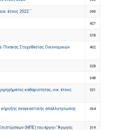
κ. έτους 2022 ΄΄
390
427
378
- Πίνακας Στοχοθεσίας Οικονομικών
402
328
348
ορηγήματος καθαριότητας, οικ. έτους
321
ης κήρυξης αναγκαστικής απαλλοτρίωσης
364
 Επιπτώσεων (ΜΠΕ) του έργου "Αγωγός
319