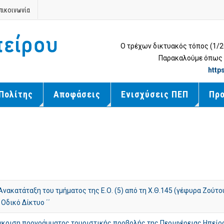
πικοινωνία
Ο τρέχων δικτυακός τόπος (1/
Παρακαλούμε όπως μ
http
Πολίτης
Αποφάσεις
Ενισχύσεις ΠΕΠ
Πρ
ακατάταξη του τμήματος της Ε.Ο. (5) από τη Χ.Θ.145 (γέφυρα Ζούτο
Οδικό Δίκτυο ΄΄
κριση προγράμματος τουριστικής προβολής της Περιφέρειας Ηπείρου