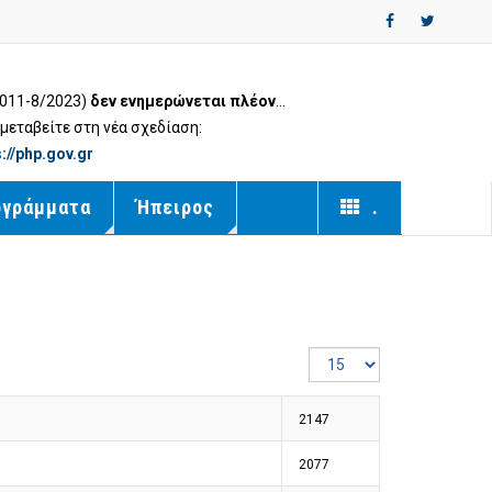
2011-8/2023)
δεν ενημερώνεται πλέον
...
εταβείτε στη νέα σχεδίαση:
s://php.gov.gr
ογράμματα
Ήπειρος
.
Εμφάνιση
#
2147
2077